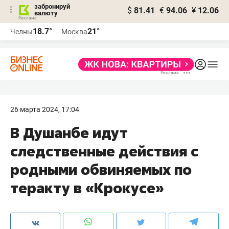
забронируй
$
81.41
€
94.06
¥
12.06
валюту
18.7°
21°
Челны
Москва
26 марта 2024, 17:04
В Душанбе идут
следственные действия с
родными обвиняемых по
теракту в «Крокусе»