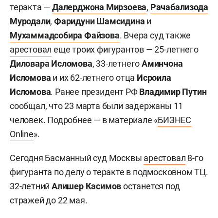
теракта —
Далерджона Мирзоева
,
Рачабализода
Муродали
,
Фаридуни Шамсидина
и
Мухаммадсобира Файзова
. Вчера суд также
арестовал
еще троих фигурантов — 25-летнего
Диловара Исломова
, 33-летнего
Аминчона
Исломова
и их 62-летнего отца
Исроила
Исломова
. Ранее президент РФ
Владимир Путин
сообщал, что 23 марта были задержаны 11
человек. Подробнее — в материале «
БИЗНЕС
Online
».
Сегодня Басманный суд Москвы
арестовал
8-го
фигуранта по делу о теракте в подмосковном ТЦ.
32-летний
Алишер Касимов
останется под
стражей до 22 мая.