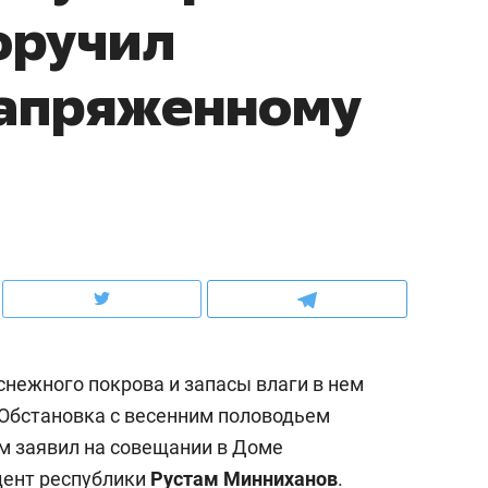
оручил
ов и
о трехкратном росте цен, дотошных
школьной формы о конт
клиентах и чудных запросах мастеров
налогах и развитии без 
напряженному
снежного покрова и запасы влаги в нем
ндуем
Рекомендуем
 Обстановка с весенним половодьем
терапевт «Фороса»:
Дизайнер-прораб Ната
м заявил на совещании в Доме
кторский невроз» –
Наседкина: «Ремонт вм
человек не считает
с мебелью за 2 миллион
дент республики
Рустам Минниханов
.