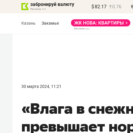
забронируй валюту
$
82.17
0.76
Казань
Закамье
Василь Мазитов
МАРТ
30 марта 2024, 11:21
«Не зная местных
«Влага в снеж
правил, бизнес может
потерять минимум
превышает нор
полгода»
Как бизнесу выйти на зарубежные