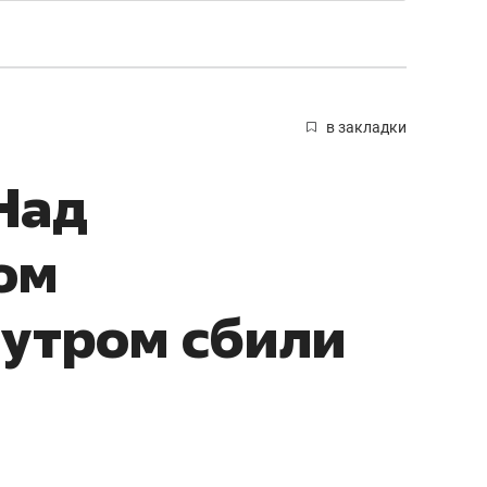
в закладки
Над
ом
 утром сбили