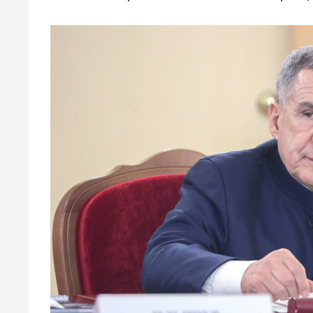
свою 
стрес