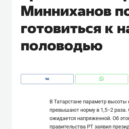
Минниханов п
рынки, почему надо знать аксакал
чем интересен Оман?
готовиться к 
половодью
В Татарстане параметр высоты 
Рекомендуем
Рекоме
превышают норму в 1,5−2 раза.
Оставить шум за волной: как
Психо
ожидается напряженной. Об это
строят тишину в казанском
«Дире
ЖК «Заря»
когда 
правительства РТ заявил прези