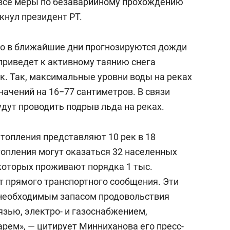
 все меры по безаварийному прохождению
кнул президент РТ.
то в ближайшие дни прогнозируются дожди
приведет к активному таянию снега
к. Так, максимальные уровни воды на реках
чений на 16−77 сантиметров. В связи
будут проводить подрыв льда на реках.
атопления представляют 10 рек в 18
топления могут оказаться 32 населенных
 которых проживают порядка 1 тыс.
т прямого транспортного сообщения. Эти
необходимым запасом продовольствия
язью, электро- и газоснабжением,
арем», —
цитирует
Минниханова его пресс-