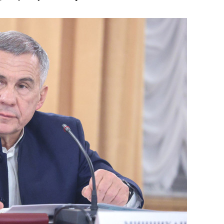
сверхнагрузку
для меня это челлендж
сом»