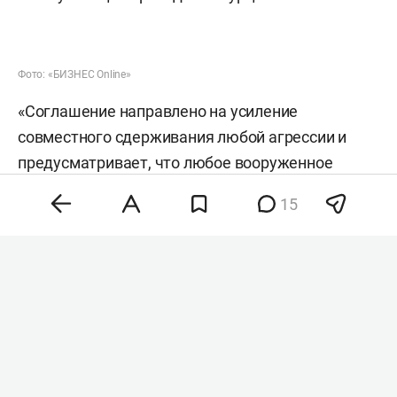
Фото: «БИЗНЕС Online»
«Соглашение направлено на усиление
совместного сдерживания любой агрессии и
предусматривает, что любое вооруженное
нападение на одну из трех стран является
15
нападением на всех. Соглашение также
предусматривает развитие оборонного
сотрудничества между тремя государствами во
всех аспектах», — говорится в документе.
Соглашение подписали наследный принц
Саудовской Аравии
Мухаммед бен Сальман
аль-Сауд
, президент Турции
Реджеп
Тайип