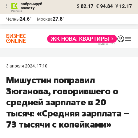
забронируй
$
82.17
€
94.84
¥
12.17
валюту
24.6°
27.8°
Челны
Москва
3 апреля 2024, 17:10
Мишустин поправил
Зюганова, говорившего о
средней зарплате в 20
тысяч: «Средняя зарплата –
73 тысячи с копейками»