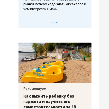
рафакте,
рынки, почему надо знать аксакалов и
о трехкратно
кредитов
чем интересен Оман?
клиентах и ч
Рекомендуем
Рекоме
лья
Как выжить ребенку без
Салих
есте
гаджета и научить его
«Если
а –
самостоятельности за 18
с мин