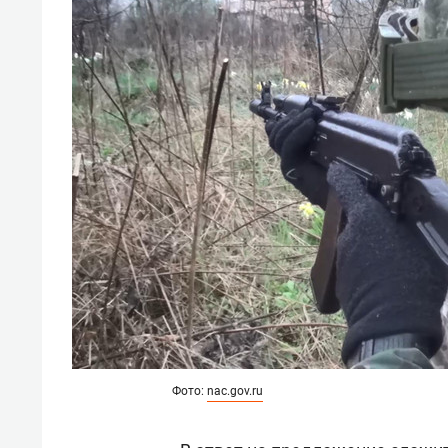
свою 
стрес
Фото:
nac.gov.ru