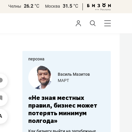
26.2
°С
31.5
°С
Челны
Москва
персона
еменова
Василь Мазитов
»
МАРТ
а: работа
«Не зная местных
«Мне лу
ечься
правил, бизнес может
не зара
вствовать
потерять минимум
чем пот
полгода»
репутац
пошиву
Как бизнесу выйти на зарубежные
Владелец от