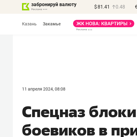
забронируй валюту
$
81.41
0.48
Казань
Закамье
Василь Мазитов
МАРТ
11 апреля 2024, 08:08
«Не зная местных
Спецназ блок
правил, бизнес может
потерять минимум
боевиков в пр
полгода»
Как бизнесу выйти на зарубежные