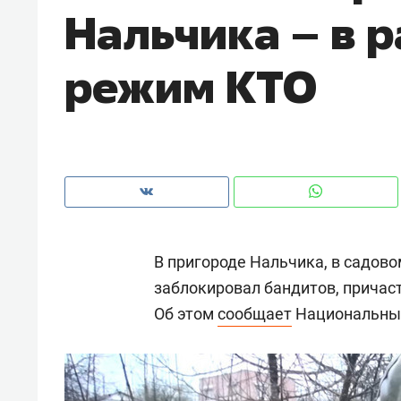
Нальчика – в 
рынки, почему надо знать аксакал
чем интересен Оман?
режим КТО
В пригороде Нальчика, в садов
заблокировал бандитов, причас
Об этом
сообщает
Национальный
Рекомендуем
Рекоме
Оставить шум за волной: как
Психо
строят тишину в казанском
«Дире
ЖК «Заря»
когда 