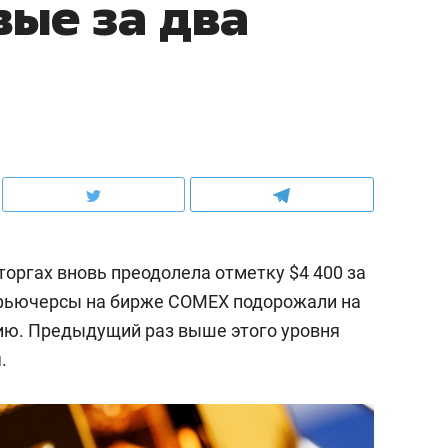
вые за два
оргах вновь преодолела отметку $4 400 за
фьючерсы на бирже COMEX подорожали на
нцию. Предыдущий раз выше этого уровня
.