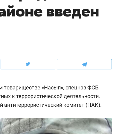
районе введен
ов и
о трехкратном росте цен, дотошных
школьной формы о конт
клиентах и чудных запросах мастеров
налогах и развитии без 
ом товариществе «Насып», спецназ ФСБ
тных к террористической деятельности.
 антитеррористический комитет (НАК).
ндуем
Рекомендуем
терапевт «Фороса»:
Дизайнер-прораб Ната
кторский невроз» –
Наседкина: «Ремонт вм
человек не считает
с мебелью за 2 миллион