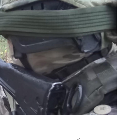
сверхнагрузку
для меня это челлендж
сом»