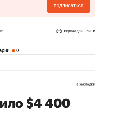
подписаться
er
версия для печати
арии
0
в закладки
ило $4 400