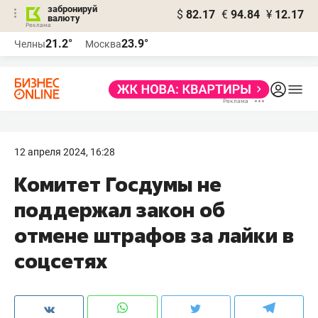
забронируй
$
82.17
€
94.84
¥
12.17
валюту
21.2°
23.9°
Челны
Москва
12 апреля 2024, 16:28
Комитет Госдумы не
поддержал закон об
отмене штрафов за лайки в
соцсетях