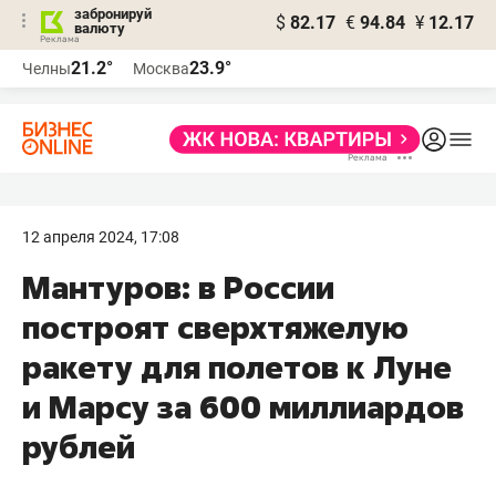
забронируй
$
82.17
€
94.84
¥
12.17
валюту
21.2°
23.9°
Челны
Москва
12 апреля 2024, 17:08
Мантуров: в России
построят сверхтяжелую
ракету для полетов к Луне
и Марсу за 600 миллиардов
рублей