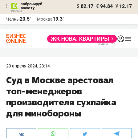
забронируй
$
82.17
€
94.84
¥
12.17
валюту
20.5°
19.3°
Челны
Москва
20 апреля 2024, 23:14
Суд в Москве арестовал
топ-менеджеров
производителя сухпайка
для минобороны