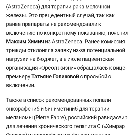
(AstraZeneca) для терапии рака молочной
железы. Это прецедентный случай, так как
ранее препараты не рекомендовали к
включению по конкретному показанию, пояснил
Максим Химич
из AstraZeneca. Ранее комиссия
трижды отклоняла заявку из-за потенциальной
нагрузки на бюджет, а в июле пациентская
организация «Ореол жизни» обращалась к вице-
премьеру
Татьяне Голиковой
с просьбой о
включении.
Также в список рекомендованных попали
энкорафениб и биниметиниб для терапии
меланомы (Pierre Fabre), российский равидасвир
для лечения хронического гепатита С («Химрар
Фарма») и веренафусп альфа для терапии