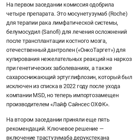
На первом заседании комиссия одобрила
четыре препарата. Это мосунетузумаб (Roche)
для терапии рака лимфатической системы,
белумосудил (Sanofi) для лечения осложнений
после трансплантации костного мозга,
отечественный дантролен («ОнкоТаргет») для
купирования нежелательных реакций на наркоз
при генетических заболеваниях, а также
сахароснижающий эртуглифлозин, который был
исключен из списка в 2022 году после ухода
компании MSD, но теперь импортозамещен
производителем «Лайф Сайнсес ОХФК».
На втором заседании приняли еще пять
рекомендаций. Ключевое решение —
включение трастузумаба дерукстекана