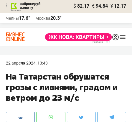
забронируй
$
82.17
€
94.84
¥
12.17
валюту
17.6°
20.3°
Челны
Москва
22 апреля 2024, 13:43
На Татарстан обрушатся
грозы с ливнями, градом и
ветром до 23 м/с