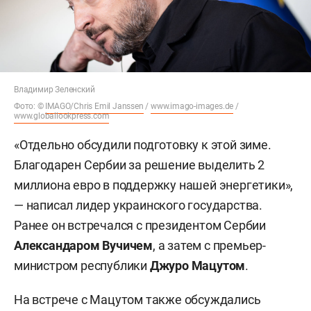
Владимир Зеленский
Фото: ©
IMAGO/Chris Emil Janssen
/
www.imago-images.de
/
www.globallookpress.com
«Отдельно обсудили подготовку к этой зиме.
Благодарен Сербии за решение выделить 2
миллиона евро в поддержку нашей энергетики»,
— написал лидер украинского государства.
Ранее он встречался с президентом Сербии
Александаром Вучичем
, а затем с премьер-
министром республики
Джуро Мацутом
.
На встрече с Мацутом также обсуждались