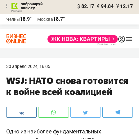
забронируй
$
82.17
€
94.84
¥
12.17
валюту
18.9°
18.7°
Челны
Москва
30 апреля 2024, 16:05
WSJ: НАТО снова готовится
к войне всей коалицией
Одно из наиболее фундаментальных