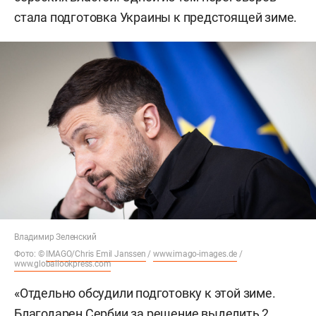
стала подготовка Украины к предстоящей зиме.
Владимир Зеленский
Фото: ©
IMAGO/Chris Emil Janssen
/
www.imago-images.de
/
www.globallookpress.com
«Отдельно обсудили подготовку к этой зиме.
Благодарен Сербии за решение выделить 2