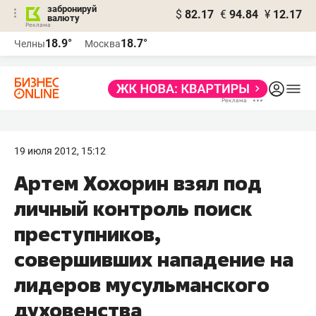
забронируй
$
82.17
€
94.84
¥
12.17
валюту
18.9°
18.7°
Челны
Москва
19 июля 2012, 15:12
Артем Хохорин взял под
личный контроль поиск
преступников,
совершивших нападение на
лидеров мусульманского
духовенства