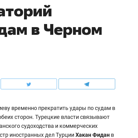
аторий
удам в Черном
еву временно прекратить удары по судам в
обеих сторон. Турецкие власти связывают
данского судоходства и коммерческих
истр иностранных дел Турции
Хакан Фидан
в