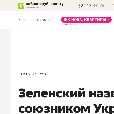
забронируй валюту
$
82.17
0.76
Казань
Закамье
Василь Мазитов
МАРТ
5 мая 2024, 12:56
«Не зная местных
Зеленский наз
правил, бизнес может
потерять минимум
союзником Ук
полгода»
Как бизнесу выйти на зарубежные