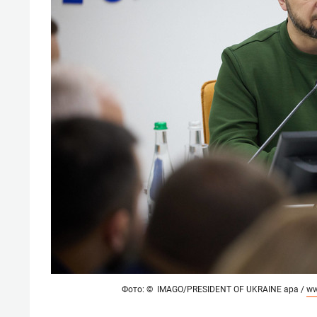
свою 
стрес
Фото: © IMAGO/PRESIDENT OF UKRAINE apa /
ww