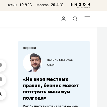
19.9
°С
20.4
°С
Челны
Москва
персона
еменова
Василь Мазитов
»
МАРТ
а: работа
«Не зная местных
«Мне лу
ечься
правил, бизнес может
не зара
вствовать
потерять минимум
чем пот
полгода»
репутац
пошиву
Как бизнесу выйти на зарубежные
Владелец от