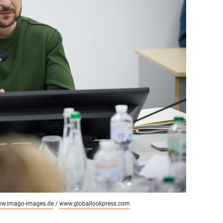
сверхнагрузку
для меня это челлендж
сом»
w.imago-images.de
/
www.globallookpress.com