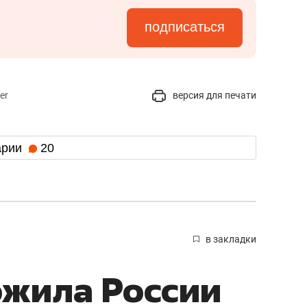
подписаться
er
версия для печати
арии
20
в закладки
ожила России