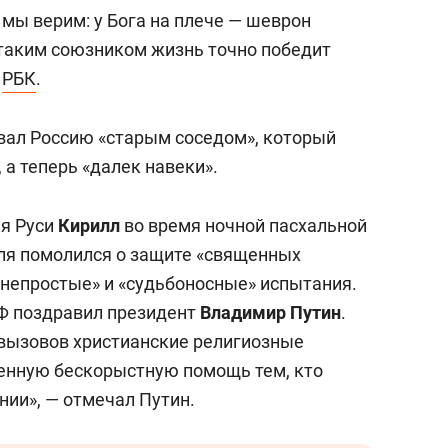
И мы верим: у Бога на плече — шеврон
 таким союзником жизнь точно победит
о
РБК
.
вал Россию «старым соседом», который
 а теперь «далек навеки».
ея Руси
Кирилл
во время ночной пасхальной
ля помолился о защите «священных
«непростые» и «судьбоносные» испытания.
Ф поздравил президент
Владимир Путин
.
 вызовов христианские религиозные
енную бескорыстную помощь тем, кто
нии», — отмечал Путин.