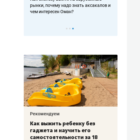
рафакте,
рынки, почему надо знать аксакалов и
о трехкратно
кредитов
чем интересен Оман?
клиентах и ч
Рекомендуем
Рекоме
лья
Как выжить ребенку без
Салих
есте
гаджета и научить его
«Если
а –
самостоятельности за 18
с мин