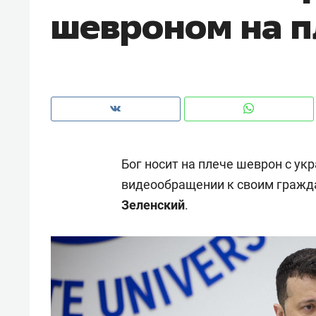
шевроном на п
рынки, почему надо знать аксакал
чем интересен Оман?
Бог носит на плече шеврон с ук
видеообращении к своим гражд
Зеленский
.
Рекомендуем
Рекоме
Оставить шум за волной: как
Психо
строят тишину в казанском
«Дире
ЖК «Заря»
когда 