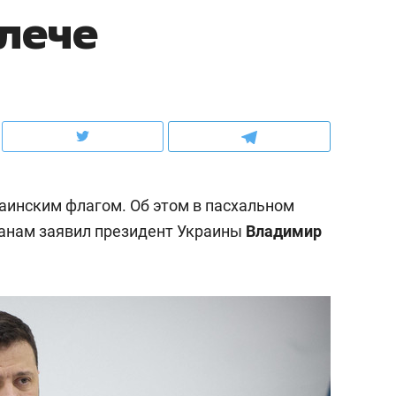
лече
ов и
о трехкратном росте цен, дотошных
школьной формы о конт
клиентах и чудных запросах мастеров
налогах и развитии без 
раинским флагом. Об этом в пасхальном
анам заявил президент Украины
Владимир
ндуем
Рекомендуем
терапевт «Фороса»:
Дизайнер-прораб Ната
кторский невроз» –
Наседкина: «Ремонт вм
человек не считает
с мебелью за 2 миллион