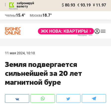
забронируй
$
80.93
€
93.19
¥
11.97
валюту
15.4°
18.7°
Челны
Москва
11 мая 2024, 10:10
Земля подвергается
сильнейшей за 20 лет
магнитной буре