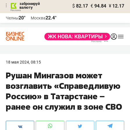
забронируй
$
82.17
€
94.84
¥
12.17
валюту
20°
22.4°
Челны
Москва
18 мая 2024, 08:15
Рушан Мингазов может
возглавить «Справедливую
Россию» в Татарстане –
ранее он служил в зоне СВО