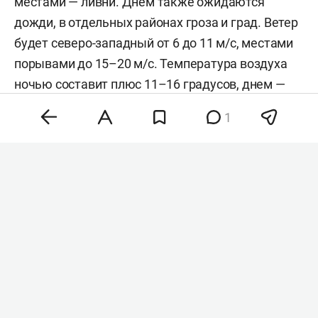
местами — ливни. Днем также ожидаются
дожди, в отдельных районах гроза и град. Ветер
будет северо-западный от 6 до 11 м/с, местами
порывами до 15–20 м/с. Температура воздуха
ночью составит плюс 11–16 градусов, днем —
плюс 20–25 градусов.
1
В Казани ночью также возможен
кратковременный дождь. Ожидается
похолодание до плюс 14–16 градусов, в низинах
— до плюс 12–14 градусов. Днем существенных
осадков не будет, ветер достигнет 6–11 м/c,
местами — до 15–17 м/с. Воздух прогреется до
плюс 22–24 градусов.
Последние недели июля в РТ и в столице