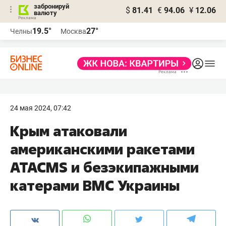
забронируй
$
81.41
€
94.06
¥
12.06
валюту
19.5°
27°
Челны
Москва
24 мая 2024, 07:42
Крым атаковали
американскими ракетами
ATACMS и безэкипажными
катерами ВМС Украины