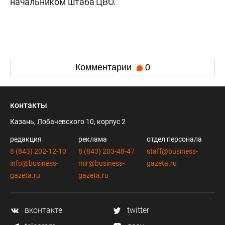
начальником штаба ЦВО.
Комментарии
0
контакты
Казань, Лобачевского 10, корпус 2
редакция
реклама
отдел персонала
8 (843) 202-12-10
8 (843) 203-48-47
staff@business-
info@business-
mir@business-
gazeta.ru
gazeta.ru
gazeta.ru
вконтакте
twitter