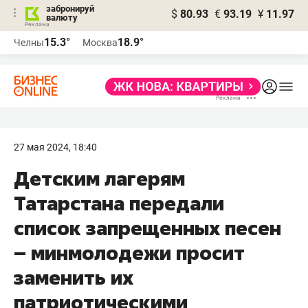
забронируй
$
80.93
€
93.19
¥
11.97
валюту
15.3°
18.9°
Челны
Москва
27 мая 2024, 18:40
Детским лагерям
Татарстана передали
список запрещенных песен
– минмолодежи просит
заменить их
патриотическими