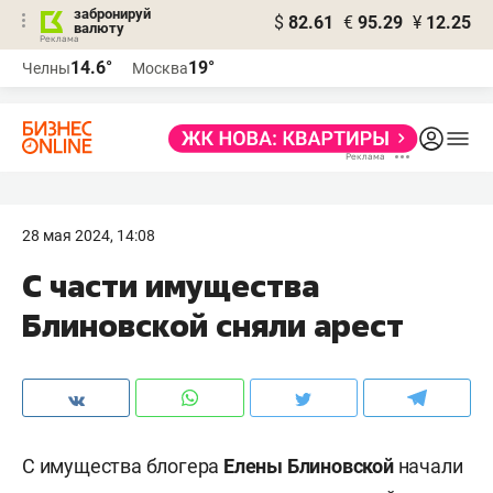
забронируй
$
82.61
€
95.29
¥
12.25
валюту
14.6°
19°
Челны
Москва
28 мая 2024, 14:08
С части имущества
Блиновской сняли арест
С имущества блогера
Елены Блиновской
начали