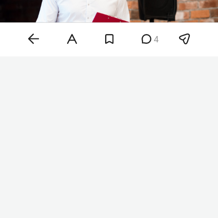
4
Вячеслав Барбасов
Фото: личная
страница
Вячеслава Барбасова во «ВКонтакте»
Барбасову и Хазалии вменяют ч. 4 ст. 159 УК РФ
— мошенничество, совершенное
организованной группой либо в особо крупном
размере. Наказание по этой статьей — до 10 лет
лишения свободы. Решение об аресте суд
принял 8 августа. Фабула уголовного дела пока
не раскрывается.