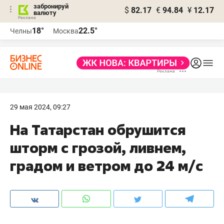
забронируй
$
82.17
€
94.84
¥
12.17
валюту
18°
22.5°
Челны
Москва
29 мая 2024, 09:27
На Татарстан обрушится
шторм с грозой, ливнем,
градом и ветром до 24 м/с