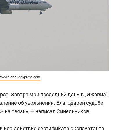
www.globallookpress.com
урсе. Завтра мой последний день в „Ижавиа“,
явление об увольнении. Благодарен судьбе
сь на связи», — написал Синельников.
ичила действие сертификата эксплуатанта