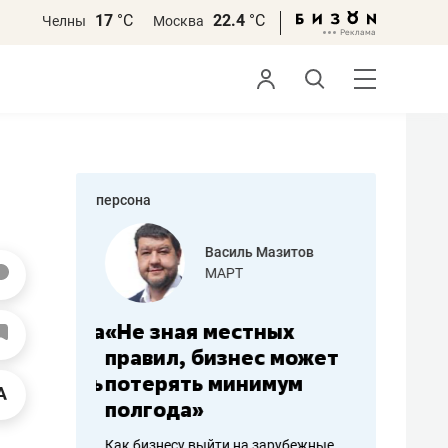
17
°С
22.4
°С
Челны
Москва
персона
еменова
Василь Мазитов
»
МАРТ
а: работа
«Не зная местных
«Мне лу
ечься
правил, бизнес может
не зара
вствовать
потерять минимум
чем пот
полгода»
репутац
пошиву
Как бизнесу выйти на зарубежные
Владелец от