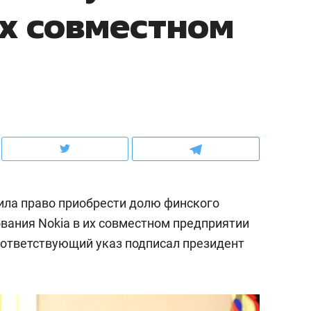
их совместном
ов и
о трехкратном росте цен, дотошных
школьной формы о конт
клиентах и чудных запросах мастеров
налогах и развитии без 
ила право приобрести долю финского
вания Nokia в их совместном предприятии
оответствующий указ подписал президент
ндуем
Рекомендуем
терапевт «Фороса»:
Дизайнер-прораб Ната
кторский невроз» –
Наседкина: «Ремонт вм
человек не считает
с мебелью за 2 миллион