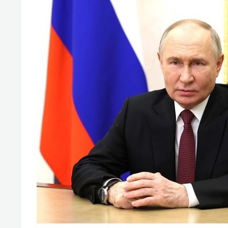
спорта
свою 
стрес