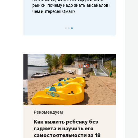
рафакте,
рынки, почему надо знать аксакалов и
о трехкратно
кредитов
чем интересен Оман?
клиентах и ч
Рекомендуем
Рекоме
лья
Как выжить ребенку без
Салих
есте
гаджета и научить его
«Если
а –
самостоятельности за 18
с мин