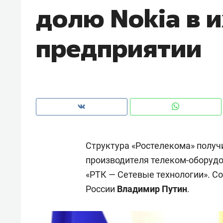
долю Nokia в 
рынки, почему надо знать аксакал
чем интересен Оман?
предприятии
Структура «Ростелекома» получ
производителя телеком-оборудо
«РТК — Сетевые технологии». С
Рекомендуем
Рекоме
России
Владимир Путин
.
Падел, фитнес, танцы и даже
Психо
ниндзя-зал: как ТРЦ «Франт»
«Дире
стал Меккой для любителей
когда 