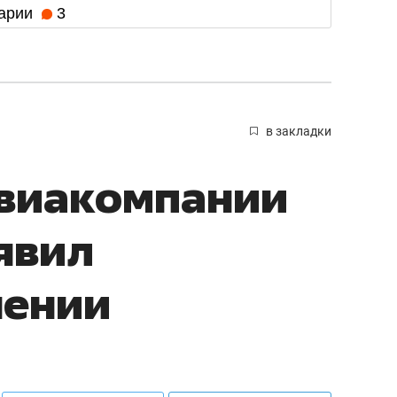
арии
3
в закладки
авиакомпании
явил
нении