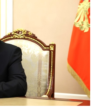
сверхнагрузку
для меня это челлендж
сом»