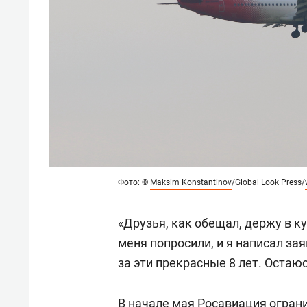
Фото: ©
Maksim Konstantinov
/Global Look Press/
«Друзья, как обещал, держу в к
меня попросили, и я написал за
за эти прекрасные 8 лет. Остаю
В начале мая Росавиация огран