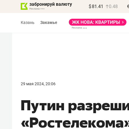
забронируй валюту
$
81.41
0.48
Казань
Закамье
Василь Мазитов
МАРТ
29 мая 2024, 20:06
«Не зная местных
Путин разреши
правил, бизнес может
потерять минимум
«Ростелекома
полгода»
Как бизнесу выйти на зарубежные