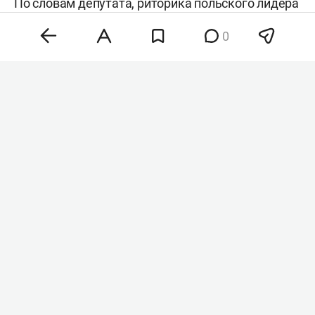
По словам депутата, риторика польского лидера
демонстрирует циничный политический
0
прагматизм, а не искреннюю поддержку Киева.
Кароль Навроцкий
Фото: ©
Antoni Byszewski/Fotonews
/ Keystone Press Agency /