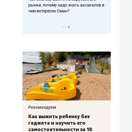
рафакте,
рынки, почему надо знать аксакалов и
о трехкратно
кредитов
чем интересен Оман?
клиентах и ч
Рекомендуем
Рекоме
лья
Как выжить ребенку без
Салих
есте
гаджета и научить его
«Если
а –
самостоятельности за 18
с мин