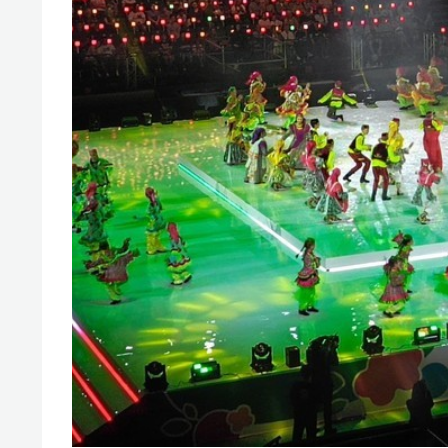
спорта
свою 
стрес