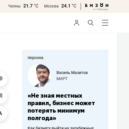
21.7
°С
24.1
°С
Челны
Москва
персона
еменова
Василь Мазитов
»
МАРТ
а: работа
«Не зная местных
«Мне лу
ечься
правил, бизнес может
не зара
вствовать
потерять минимум
чем пот
полгода»
репутац
пошиву
Как бизнесу выйти на зарубежные
Владелец от