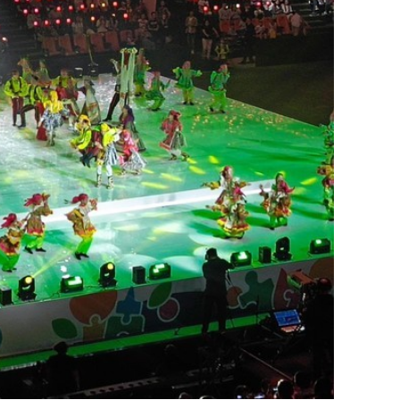
сверхнагрузку
для меня это челлендж
сом»