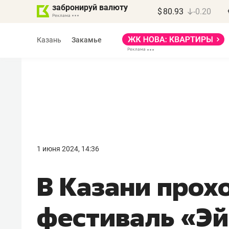
забронируй валюту
$
80.93
-0.20
Казань
Закамье
Василь Мазитов
МАРТ
1 июня 2024, 14:36
«Не зная местных
В Казани прох
правил, бизнес может
потерять минимум
фестиваль «Эй
полгода»
Как бизнесу выйти на зарубежные