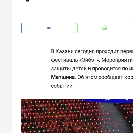
рынки, почему надо знать аксакал
чем интересен Оман?
В Казани сегодня проходит пер
фестиваль «Эйбэт». Мероприят
защиты детей и проводится по 
Метшина
. Об этом сообщает ко
событий.
Рекомендуем
Рекоме
Падел, фитнес, танцы и даже
Психо
ниндзя-зал: как ТРЦ «Франт»
«Дире
стал Меккой для любителей
когда 