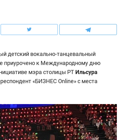
ов и
о трехкратном росте цен, дотошных
школьной формы о конт
клиентах и чудных запросах мастеров
налогах и развитии без 
вый детский вокально-танцевальный
ие приурочено к Международному дню
инициативе мэра столицы РТ
Ильсура
рреспондент «БИЗНЕС Online» с места
ндуем
Рекомендуем
терапевт «Фороса»:
Дизайнер-прораб Ната
кторский невроз» –
Наседкина: «Ремонт вм
человек не считает
с мебелью за 2 миллион