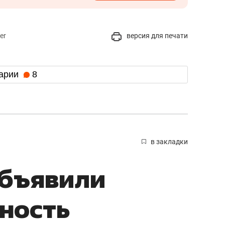
er
версия для печати
арии
8
в закладки
объявили
ность