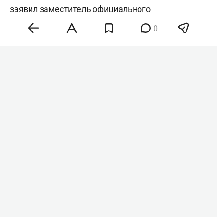
заявил заместитель официального
представителя главы всемирной организации
0
Фархан Хак
, передает
ТАСС
.
Антониу Гутерриш