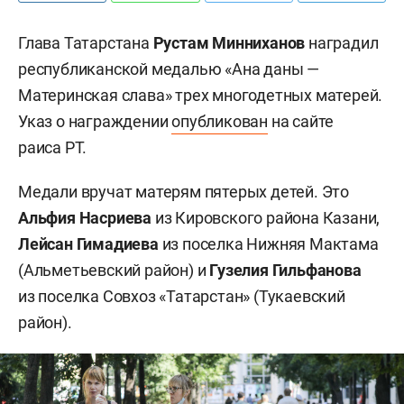
Глава Татарстана
Рустам Минниханов
наградил
республиканской медалью «Ана даны —
Материнская слава» трех многодетных матерей.
Указ о награждении
опубликован
на сайте
раиса РТ.
Медали вручат матерям пятерых детей. Это
Альфия Насриева
из Кировского района Казани,
Лейсан Гимадиева
из поселка Нижняя Мактама
(Альметьевский район) и
Гузелия Гильфанова
из поселка Совхоз «Татарстан» (Тукаевский
район).