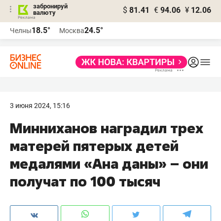
забронируй
$
81.41
€
94.06
¥
12.06
валюту
18.5°
24.5°
Челны
Москва
3 июня 2024, 15:16
Минниханов наградил трех
матерей пятерых детей
медалями «Ана даны» – они
получат по 100 тысяч