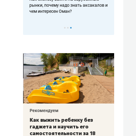
рафакте,
рынки, почему надо знать аксакалов и
о трехкратно
кредитов
чем интересен Оман?
клиентах и ч
Рекомендуем
Рекоме
лья
Как выжить ребенку без
Салих
есте
гаджета и научить его
«Если
а –
самостоятельности за 18
с мин