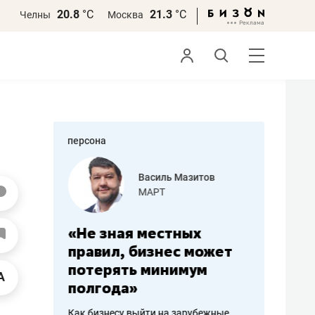
20.8
°С
21.3
°С
Челны
Москва
персона
еменова
Василь Мазитов
»
МАРТ
а: работа
«Не зная местных
«Мне лу
ечься
правил, бизнес может
не зара
вствовать
потерять минимум
чем пот
полгода»
репутац
пошиву
Как бизнесу выйти на зарубежные
Владелец от