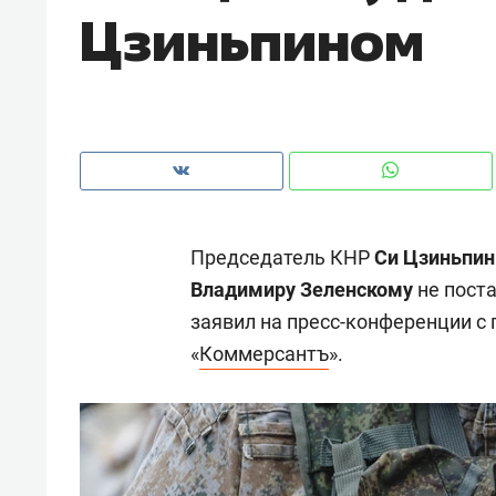
Цзиньпином
рынки, почему надо знать аксакал
чем интересен Оман?
Председатель КНР
Си Цзиньпин
Владимиру Зеленскому
не поста
заявил на пресс-конференции с
«
Коммерсантъ
».
Рекомендуем
Рекоме
Оставить шум за волной: как
Психо
строят тишину в казанском
«Дире
ЖК «Заря»
когда 