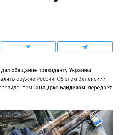
ов и
о трехкратном росте цен, дотошных
школьной формы о конт
клиентах и чудных запросах мастеров
налогах и развитии без 
дал обещание президенту Украины
влять оружие России. Об этом Зеленский
 президентом США
Джо Байденом
, передает
ндуем
Рекомендуем
терапевт «Фороса»:
Дизайнер-прораб Ната
кторский невроз» –
Наседкина: «Ремонт вм
человек не считает
с мебелью за 2 миллион