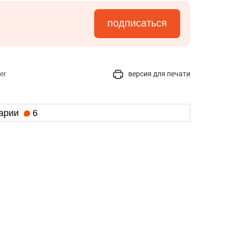
подписаться
er
версия для печати
арии
6