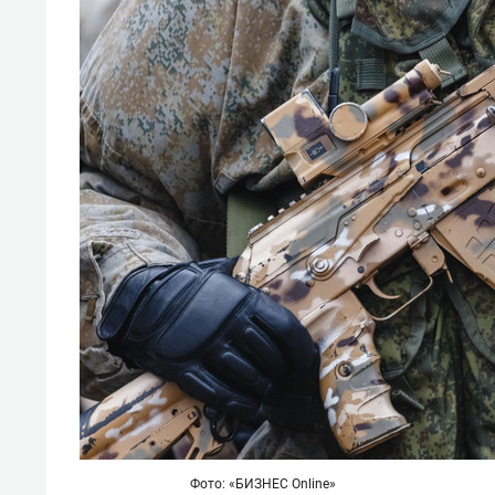
свою 
стрес
Фото: «БИЗНЕС Online»