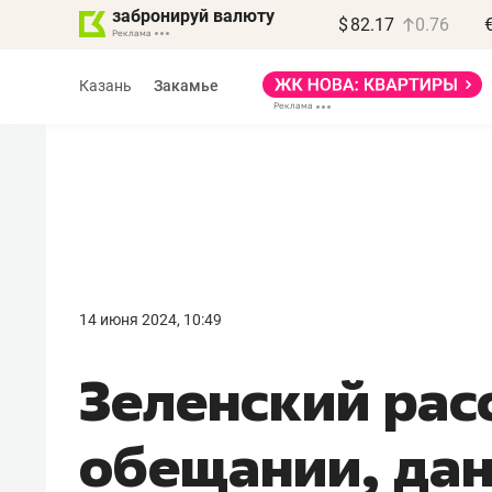
забронируй валюту
$
82.17
0.76
Казань
Закамье
Василь Мазитов
МАРТ
14 июня 2024, 10:49
«Не зная местных
Зеленский рас
правил, бизнес может
потерять минимум
обещании, дан
полгода»
Как бизнесу выйти на зарубежные