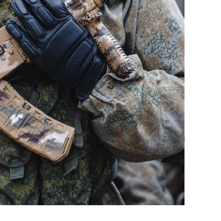
сверхнагрузку
для меня это челлендж
сом»