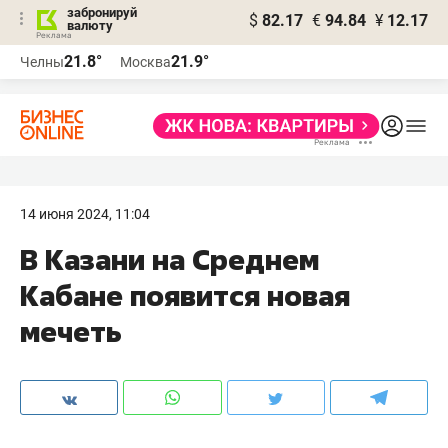
забронируй
$
82.17
€
94.84
¥
12.17
валюту
21.8°
21.9°
Челны
Москва
14 июня 2024, 11:04
В Казани на Среднем
Кабане появится новая
мечеть