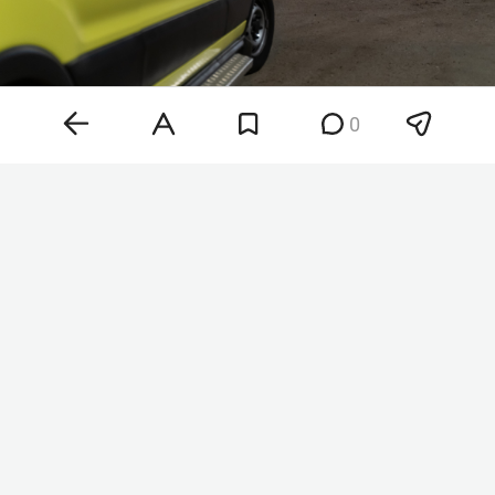
0
Фото: «БИЗНЕС Online»
Как рассказал глава региона, среди
пострадавших есть дети 4 и 9 лет. Одного
ребенка госпитализировали, его состояние
медики оценили как среднетяжелое. В
больницах также остаются 13 взрослых, один из
которых находится в крайне тяжелом состоянии,
говорится в сообщении.
Кроме того, в городе загорелись
припаркованные автомобили, два