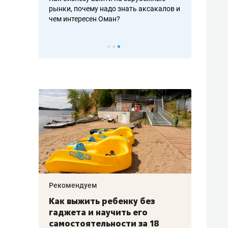
рафакте,
рынки, почему надо знать аксакалов и
о трехкратно
кредитов
чем интересен Оман?
клиентах и ч
Рекомендуем
Рекоме
лья
Как выжить ребенку без
Салих
есте
гаджета и научить его
«Если
а –
самостоятельности за 18
с мин