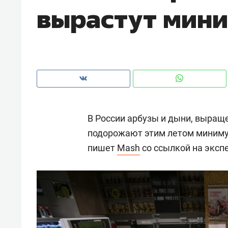
вырастут мини
рынки, почему надо знать аксакал
чем интересен Оман?
В России арбузы и дыни, выраще
подорожают этим летом минимум
пишет
Mash
со ссылкой на эксп
Рекомендуем
Рекоме
Оставить шум за волной: как
Психо
строят тишину в казанском
«Дире
ЖК «Заря»
когда 