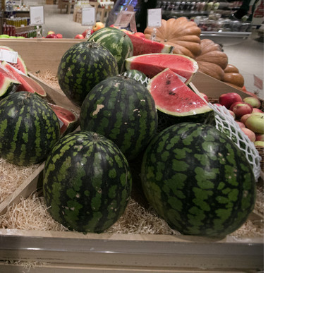
сверхнагрузку
для меня это челлендж
сом»