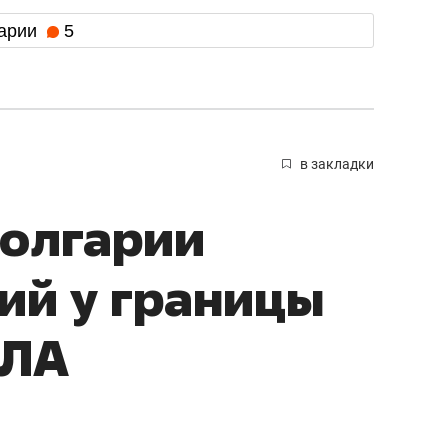
арии
5
в закладки
олгарии
ий у границы
ПЛА