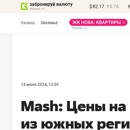
забронируй валюту
$
82.17
0.76
Казань
Закамье
Василь Мазитов
МАРТ
14 июня 2024, 12:09
«Не зная местных
Mash: Цены на
правил, бизнес может
потерять минимум
из южных рег
полгода»
Как бизнесу выйти на зарубежные