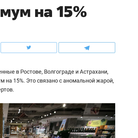
мум на 15%
ов и
о трехкратном росте цен, дотошных
школьной формы о конт
клиентах и чудных запросах мастеров
налогах и развитии без 
нные в Ростове, Волгограде и Астрахани,
 на 15%. Это связано с аномальной жарой,
ертов.
ндуем
Рекомендуем
терапевт «Фороса»:
Дизайнер-прораб Ната
кторский невроз» –
Наседкина: «Ремонт вм
человек не считает
с мебелью за 2 миллион