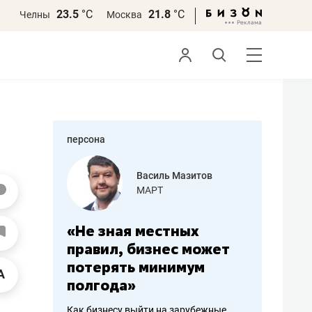
23.5
°С
21.8
°С
Челны
Москва
персона
еменова
Василь Мазитов
»
МАРТ
а: работа
«Не зная местных
«Мне лу
ечься
правил, бизнес может
не зара
вствовать
потерять минимум
чем пот
полгода»
репутац
пошиву
Как бизнесу выйти на зарубежные
Владелец от