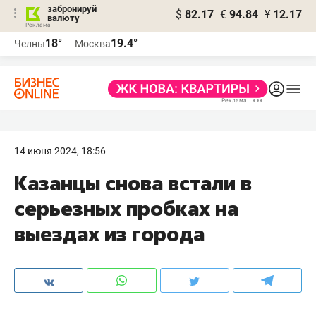
забронируй
$
82.17
€
94.84
¥
12.17
валюту
18°
19.4°
Челны
Москва
14 июня 2024, 18:56
Казанцы снова встали в
серьезных пробках на
выездах из города