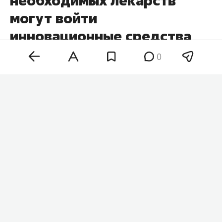
необходимых лекарств
могут войти
инновационные средства
от рака и гепатита С
0
Комиссия минздрава по формированию
лекарственных перечней по итогам двух
заседаний 5 и 7 августа предложила дополнить
список жизненно необходимых и важнейших
лекарственных препаратов (ЖНВЛП) 9 новыми
позициями. Среди них — инновационные
средства для лечения онкозаболеваний,
гепатита С и редких генетических патологий.