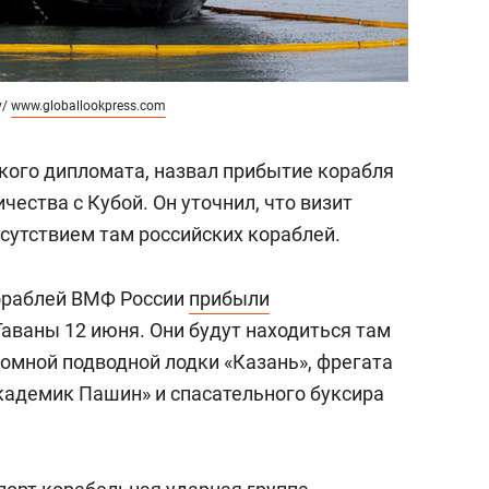
y/
www.globallookpress.com
кого дипломата, назвал прибытие корабля
чества с Кубой. Он уточнил, что визит
исутствием там российских кораблей.
ораблей ВМФ России
прибыли
аваны 12 июня. Они будут находиться там
атомной подводной лодки «Казань», фрегата
кадемик Пашин» и спасательного буксира