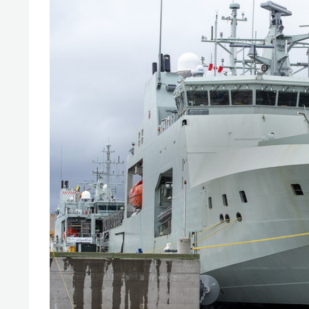
свою 
стрес