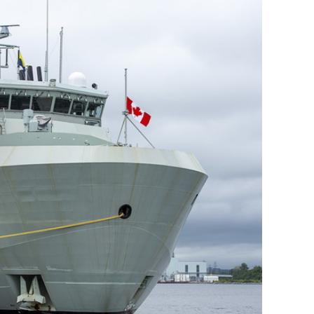
сверхнагрузку
для меня это челлендж
сом»