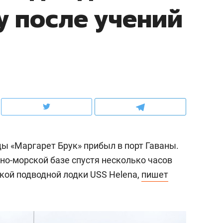
у после учений
ов и
о трехкратном росте цен, дотошных
школьной формы о конт
клиентах и чудных запросах мастеров
налогах и развитии без 
 «Маргарет Брук» прибыл в порт Гаваны.
но-морской базе спустя несколько часов
кой подводной лодки USS Helena,
пишет
ндуем
Рекомендуем
терапевт «Фороса»:
Дизайнер-прораб Ната
кторский невроз» –
Наседкина: «Ремонт вм
человек не считает
с мебелью за 2 миллион