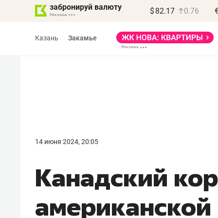
забронируй валюту
$
82.17
0.76
Казань
Закамье
Василь Мазитов
МАРТ
14 июня 2024, 20:05
«Не зная местных
Канадский кор
правил, бизнес может
потерять минимум
американской
полгода»
Как бизнесу выйти на зарубежные