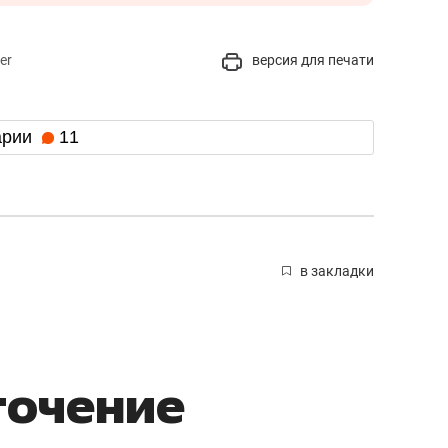
er
версия для печати
арии
11
в закладки
точение