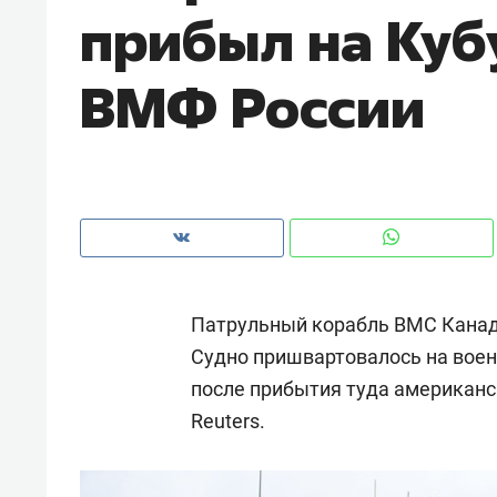
прибыл на Куб
рынки, почему надо знать аксакал
чем интересен Оман?
ВМФ России
Патрульный корабль ВМС Канады
Судно пришвартовалось на воен
после прибытия туда американс
Рекомендуем
Рекоме
Reuters.
Оставить шум за волной: как
Психо
строят тишину в казанском
«Дире
ЖК «Заря»
когда 