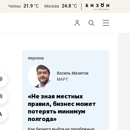
21.9
°С
24.8
°С
Челны
Москва
персона
еменова
Василь Мазитов
»
МАРТ
а: работа
«Не зная местных
«Мне лу
ечься
правил, бизнес может
не зара
вствовать
потерять минимум
чем пот
полгода»
репутац
пошиву
Как бизнесу выйти на зарубежные
Владелец от