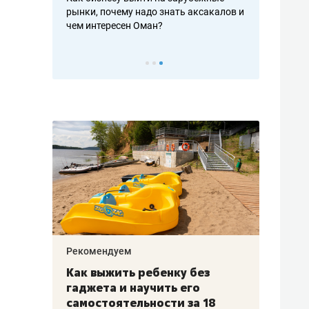
рафакте,
рынки, почему надо знать аксакалов и
о трехкратно
кредитов
чем интересен Оман?
клиентах и ч
Рекомендуем
Рекоме
лья
Как выжить ребенку без
Салих
есте
гаджета и научить его
«Если
а –
самостоятельности за 18
с мин