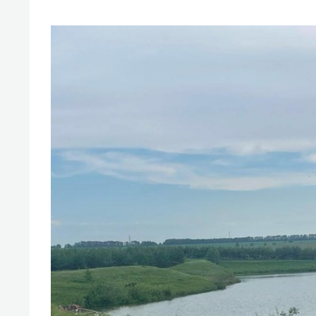
свою 
стрес