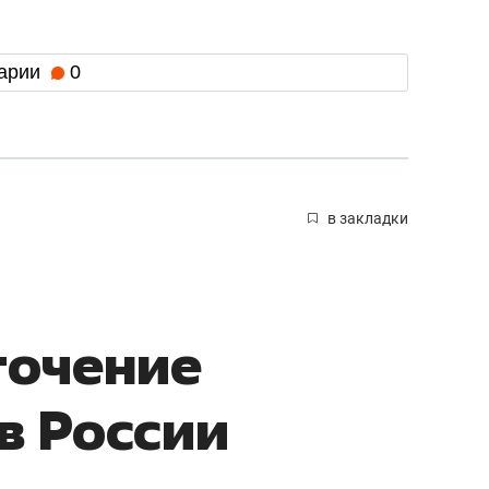
арии
0
в закладки
точение
в России