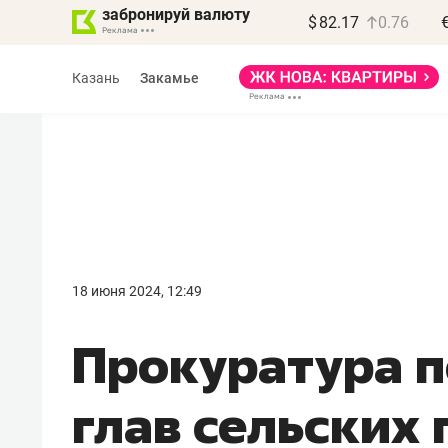
забронируй валюту
$
82.17
0.76
Казань
Закамье
Василь Мазитов
МАРТ
18 июня 2024, 12:49
«Не зная местных
Прокуратура п
правил, бизнес может
потерять минимум
глав сельских 
полгода»
Как бизнесу выйти на зарубежные