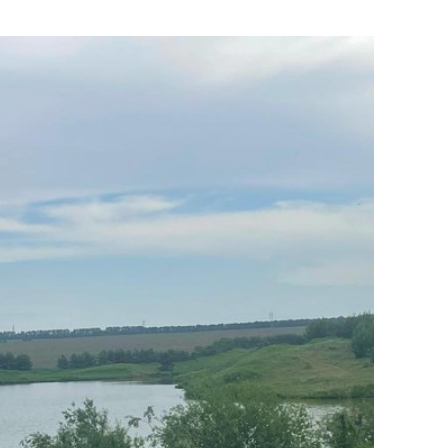
сверхнагрузку
для меня это челлендж
сом»