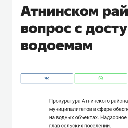
Атнинском рай
рынки, почему надо знать аксакал
чем интересен Оман?
вопрос с дост
водоемам
Прокуратура Атнинского района
Рекомендуем
Рекоме
муниципалитетов в сфере обесп
Оставить шум за волной: как
Психо
на водных объектах. Надзорное 
строят тишину в казанском
«Дире
ЖК «Заря»
когда 
глав сельских поселений.