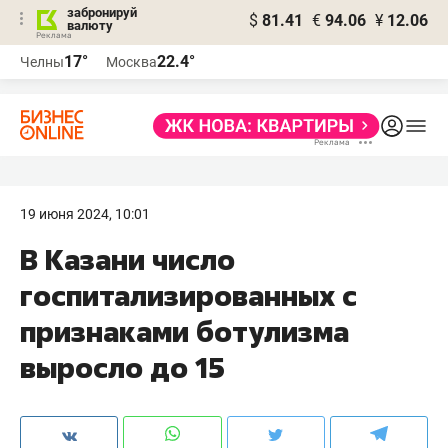
забронируй
$
81.41
€
94.06
¥
12.06
валюту
17°
22.4°
Челны
Москва
19 июня 2024, 10:01
В Казани число
госпитализированных с
признаками ботулизма
выросло до 15