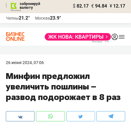
забронируй
$
82.17
€
94.84
¥
12.17
валюту
21.2°
23.9°
Челны
Москва
26 июня 2024, 07:06
Минфин предложил
увеличить пошлины –​
развод подорожает в 8 раз