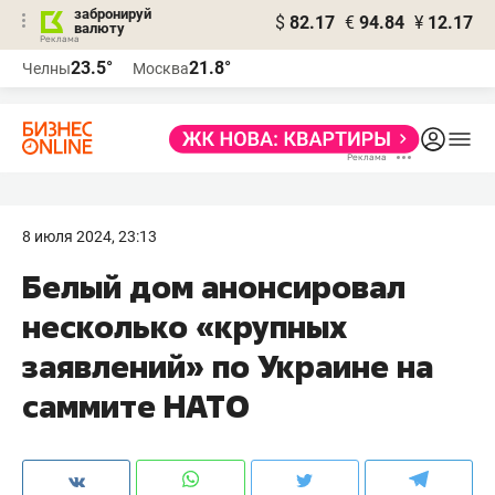
забронируй
$
82.17
€
94.84
¥
12.17
валюту
23.5°
21.8°
Челны
Москва
8 июля 2024, 23:13
Белый дом анонсировал
несколько «крупных
заявлений» по Украине на
саммите НАТО