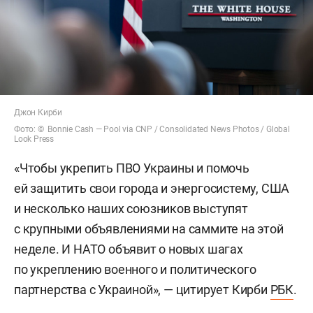
Джон Кирби
Фото: © Bonnie Cash — Pool via CNP / Consolidated News Photos / Global
Look Press
«Чтобы укрепить ПВО Украины и помочь
ей защитить свои города и энергосистему, США
и несколько наших союзников выступят
с крупными объявлениями на саммите на этой
неделе. И НАТО объявит о новых шагах
по укреплению военного и политического
партнерства с Украиной», — цитирует Кирби
РБК
.