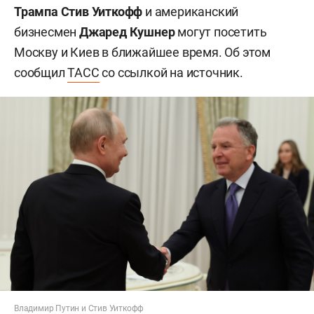
Трампа
Стив Уиткофф
и американский
бизнесмен
Джаред Кушнер
могут посетить
Москву и Киев в ближайшее время. Об этом
сообщил
ТАСС
со ссылкой на источник.
Владимир Путин и Стив Уиткофф