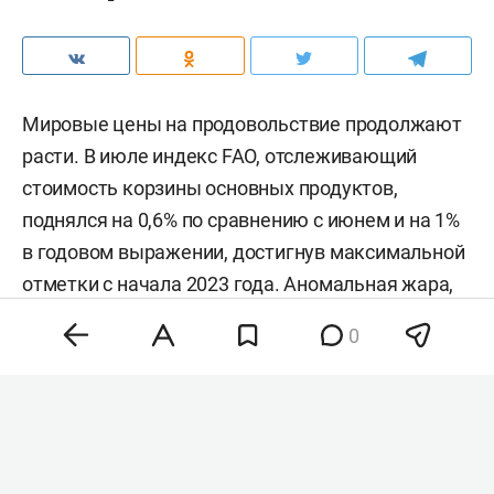
Мировые цены на продовольствие продолжают
расти. В июле индекс FAO, отслеживающий
стоимость корзины основных продуктов,
поднялся на 0,6% по сравнению с июнем и на 1%
в годовом выражении, достигнув максимальной
отметки с начала 2023 года. Аномальная жара,
нестабильность на энергетических рынках и
0
геополитическая напряженность разогнали
цены на зерно, сахар и растительные масла,
тогда как мясо и молочка подешевели. Об этом
сообщила
продовольственная и
сельскохозяйственная организация ООН (FAO).