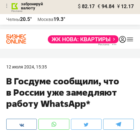
забронируй
$
82.17
€
94.84
¥
12.17
валюту
20.5°
19.3°
Челны
Москва
12 июля 2024, 15:35
В Госдуме сообщили, что
в России уже замедляют
работу WhatsApp*