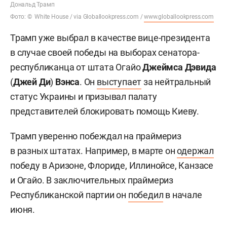
Дональд Трамп
Фото: © White House / via Globallookpress.com /
www.globallookpress.com
Трамп уже выбрал в качестве вице-президента
в случае своей победы на выборах сенатора-
республиканца от штата Огайо
Джеймс
а
Дэвид
а
(
Джей Ди
)
Вэнс
а
. Он
выступает
за нейтральный
статус Украины и призывал палату
представителей блокировать помощь Киеву.
Трамп уверенно побеждал на праймериз
в разных штатах. Например, в марте он
одержал
победу в Аризоне, Флориде, Иллинойсе, Канзасе
и Огайо. В заключительных праймериз
Республиканской партии он
победил
в начале
июня.