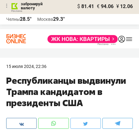
забронируй
$
81.41
€
94.06
¥
12.06
валюту
28.5°
29.3°
Челны
Москва
15 июля 2024, 22:36
Республиканцы выдвинули
Трампа кандидатом в
президенты США