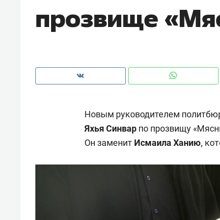
прозвище «Мя
рынки, почему надо знать аксакал
чем интересен Оман?
Новым руководителем политбюр
Яхья Синвар
по прозвищу «Мясн
Он заменит
Исмаила Ханию
, ко
Рекомендуем
Рекоме
Оставить шум за волной: как
Психо
строят тишину в казанском
«Дире
ЖК «Заря»
когда 