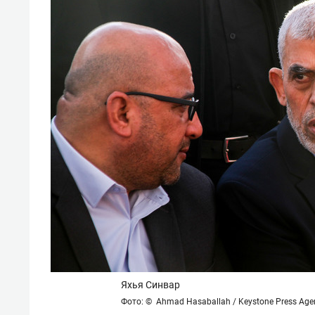
свою 
стрес
Яхья Синвар
Фото: © Ahmad Hasaballah / Keystone Press Age