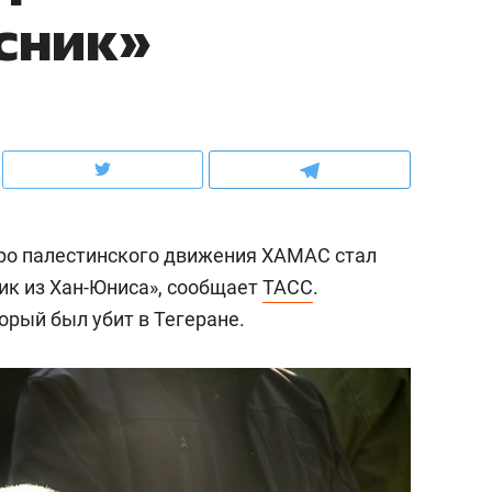
сник»
ов и
о трехкратном росте цен, дотошных
школьной формы о конт
клиентах и чудных запросах мастеров
налогах и развитии без 
о палестинского движения ХАМАС стал
ик из Хан-Юниса», сообщает
ТАСС
.
торый был убит в Тегеране.
ндуем
Рекомендуем
терапевт «Фороса»:
Дизайнер-прораб Ната
кторский невроз» –
Наседкина: «Ремонт вм
человек не считает
с мебелью за 2 миллион