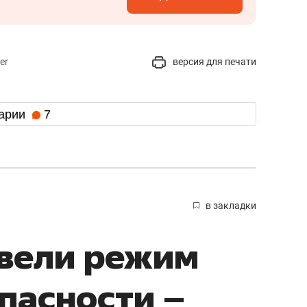
er
версия для печати
арии
7
в закладки
ввели режим
пасности –