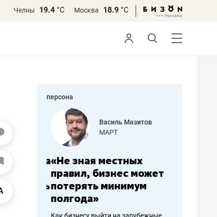
19.4
°С
18.9
°С
Челны
Москва
персона
еменова
Василь Мазитов
»
МАРТ
а: работа
«Не зная местных
«Мне лу
ечься
правил, бизнес может
не зара
вствовать
потерять минимум
чем пот
полгода»
репутац
пошиву
Как бизнесу выйти на зарубежные
Владелец от