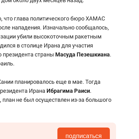
 дом около двух месяцев назад.
о, что глава политического бюро ХАМАС
осле нападения. Изначально сообщалось,
низации убили высокоточным ракетным
одился в столице Ирана для участия
о президента страны
Масуда Пезешкиана
.
аиль.
ании планировалось еще в мае. Тогда
-президента Ирана
Ибрагима Раиси
.
, план не был осуществлен из-за большого
подписаться