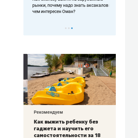
рафакте,
рынки, почему надо знать аксакалов и
о трехкратно
кредитов
чем интересен Оман?
клиентах и ч
Рекомендуем
Рекоме
лья
Как выжить ребенку без
Салих
есте
гаджета и научить его
«Если
а –
самостоятельности за 18
с мин