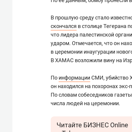
По ее данным, бомбу пронесли в
В прошлую среду стало известн
скончался
в столице Тегерана п
что лидера палестинской орга
ударом. Отмечается, что он нах
в церемонии инаугурации новог
В ХАМАС возложили вину на Изр
По
информации
СМИ, убийство Х
он находился на похоронах экс
По словам собеседников газеты
числа людей на церемонии.
Читайте БИЗНЕС Online