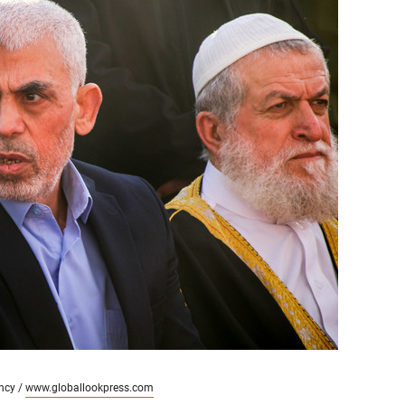
сверхнагрузку
для меня это челлендж
сом»
ncy /
www.globallookpress.com