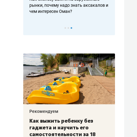
рафакте,
рынки, почему надо знать аксакалов и
о трехкратно
кредитов
чем интересен Оман?
клиентах и ч
Рекомендуем
Рекоме
лья
Как выжить ребенку без
Салих
есте
гаджета и научить его
«Если
а –
самостоятельности за 18
с мин