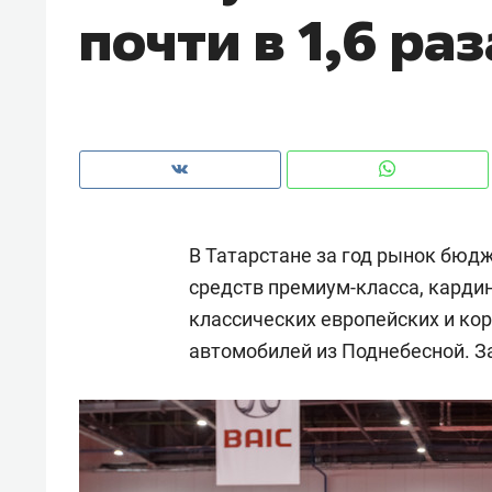
почти в 1,6 ра
рынки, почему надо знать аксакал
чем интересен Оман?
В Татарстане за год рынок бюдж
средств премиум-класса, карди
классических европейских и ко
автомобилей из Поднебесной. За 
Рекомендуем
Рекоме
Падел, фитнес, танцы и даже
Психо
ниндзя-зал: как ТРЦ «Франт»
«Дире
стал Меккой для любителей
когда 