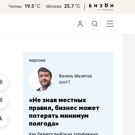
19.5
°С
25.7
°С
Челны
Москва
персона
еменова
Василь Мазитов
»
МАРТ
а: работа
«Не зная местных
«Мне лу
ечься
правил, бизнес может
не зара
вствовать
потерять минимум
чем пот
полгода»
репутац
пошиву
Как бизнесу выйти на зарубежные
Владелец от