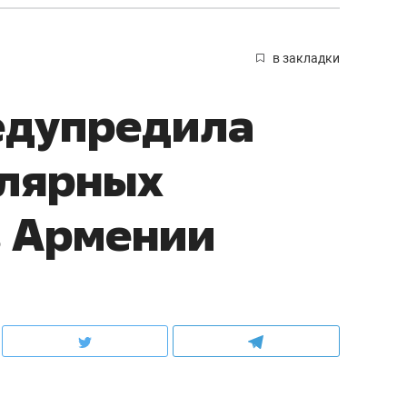
в закладки
едупредила
улярных
в Армении