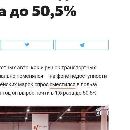
за до 50,5%
ов и
о трехкратном росте цен, дотошных
школьной формы о конт
клиентах и чудных запросах мастеров
налогах и развитии без 
етных авто, как и рынок транспортных
нально поменялся — на фоне недоступности
рейских марок спрос
сместился
в пользу
год он вырос почти в 1,6 раза до 50,5%.
ндуем
Рекомендуем
терапевт «Фороса»:
Дизайнер-прораб Ната
кторский невроз» –
Наседкина: «Ремонт вм
человек не считает
с мебелью за 2 миллион