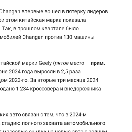
а Changan впервые вошел в пятерку лидеров
ри этом китайская марка показала
 Так, в прошлом квартале было
томобилей Changan против 130 машины
айской марки Geely (
пятое место
—
прим.
юне 2024 года выросли в 2,5 раза
ом 2023-го. За вторые три месяца 2024
родано 1 234 кроссовера и внедорожника
их авто связан с тем, что в 2024-м
в стадию полного захвата автомобильного
т массовые скидки на новые авто с родины