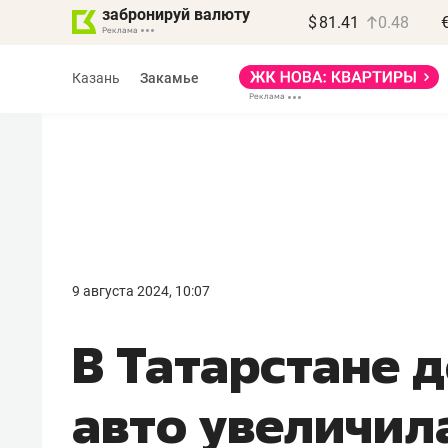
забронируй валюту
$
81.41
0.48
Казань
Закамье
Василь Мазитов
МАРТ
9 августа 2024, 10:07
«Не зная местных
В Татарстане 
правил, бизнес может
потерять минимум
авто увеличила
полгода»
Как бизнесу выйти на зарубежные