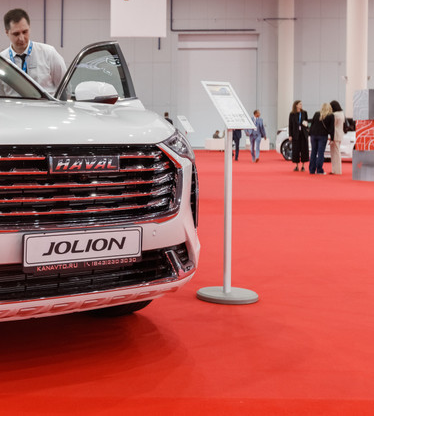
сверхнагрузку
для меня это челлендж
сом»