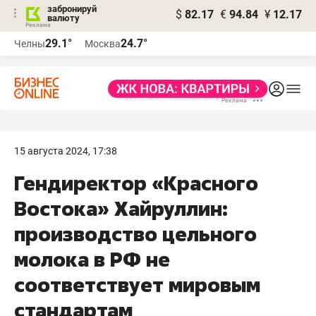
забронируй
$
82.17
€
94.84
¥
12.17
валюту
29.1°
24.7°
Челны
Москва
15 августа 2024, 17:38
Гендиректор «Красного
Востока» Хайруллин:
производство цельного
молока в РФ не
соответствует мировым
стандартам