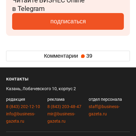
Читайте БИЗНЕС Online
в Telegram
подписаться
Комментарии
39
контакты
Казань, Лобачевского 10, корпус 2
редакция
реклама
отдел персонала
8 (843) 202-12-10
8 (843) 203-48-47
staff@business-
info@business-
mir@business-
gazeta.ru
gazeta.ru
gazeta.ru