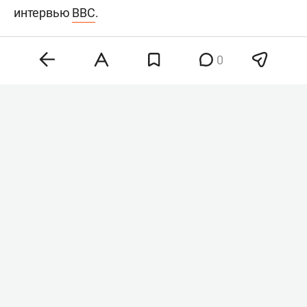
интервью
BBC
.
0
Хантер Байден
Фото: © Chris Kleponis / Keystone Press Agency /
www.globallookpress.com
«Рак распространился, метастазировал в кости и