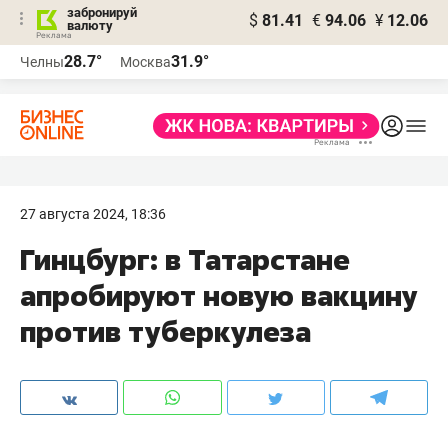
забронируй
$
81.41
€
94.06
¥
12.06
валюту
28.7°
31.9°
Челны
Москва
27 августа 2024, 18:36
Гинцбург: в Татарстане
апробируют новую вакцину
против туберкулеза