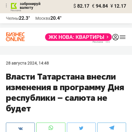
забронируй
$
82.17
€
94.84
¥
12.17
валюту
22.3°
20.4°
Челны
Москва
28 августа 2024, 14:48
Власти Татарстана внесли
изменения в программу Дня
республики – салюта не
будет