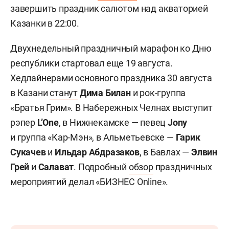
завершить праздник салютом над акваторией
Казанки в 22:00.
Двухнедельный праздничный марафон ко Дню
республики стартовал еще 19 августа.
Хедлайнерами основного праздника 30 августа
в Казани
станут
Дима Билан
и рок-группа
«Братья Грим». В Набережных Челнах выступит
рэпер
L’One
, в Нижнекамске — певец
Jony
и группа «Кар-Мэн», в Альметьевске —
Гарик
Сукачев
и
Ильдар Абдразаков
, в Бавлах —
Элвин
Грей
и
Салават
. Подробный
обзор
праздничных
мероприятий делал «БИЗНЕС Online».