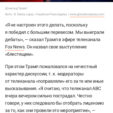
Дональд Трамп
Фото: © Delcia Lopez / Keystone Press Agency /
www.globallookpress.com
«Я не настроен этого делать, поскольку
я победил с большим перевесом. Мы выиграли
дебаты», — сказал Трамп в эфире телеканала
Fox News
. Он назвал свое выступление
«блестящим».
При этом Трамп пожаловался на нечестный
характер дискуссии, т. к. модераторы
от телеканала «поправляли» его за те или иные
высказывания. «Я считаю, что телеканал ABC
вчера вечером сильно пострадал. Честно
говоря, у них следовало бы отобрать лицензию
за то, как они провели это мероприятие», —