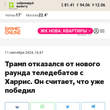
забронируй
$
81.41
€
94.06
¥
12.06
валюту
17°
22.4°
Челны
Москва
11 сентября 2024, 16:47
Трамп отказался от нового
раунда теледебатов с
Харрис. Он считает, что уже
победил