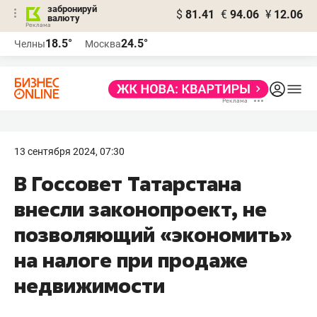
забронируй
$
81.41
€
94.06
¥
12.06
валюту
18.5°
24.5°
Челны
Москва
13 сентября 2024, 07:30
В Госсовет Татарстана
внесли законопроект, не
позволяющий «экономить»
на налоге при продаже
недвижимости