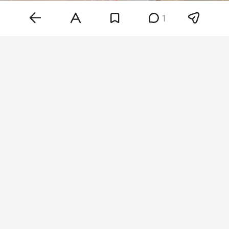
1
Фото: «БИЗНЕС Online»
Театр Камала представлен в номинации «Музеи
и культурные центры» вместе с объектами из
Бразилии, Австралии, США и Южной Кореи.
Всего в этом году премии удостоены 10
проектов из России. Среди них — Пермская
художественная галерея, бизнес-центры Taller и
Air в Москве, клубный дом в Мерзляковском
переулке, жилой комплекс «Живописный»,