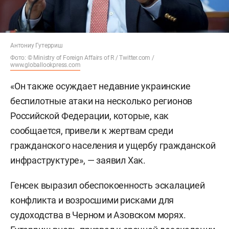
Антониу Гутерриш
Фото: © Ministry of Foreign Affairs of R / Twitter.com /
www.globallookpress.com
«Он также осуждает недавние украинские
беспилотные атаки на несколько регионов
Российской Федерации, которые, как
сообщается, привели к жертвам среди
гражданского населения и ущербу гражданской
инфраструктуре», — заявил Хак.
Генсек выразил обеспокоенность эскалацией
конфликта и возросшими рисками для
судоходства в Черном и Азовском морях.