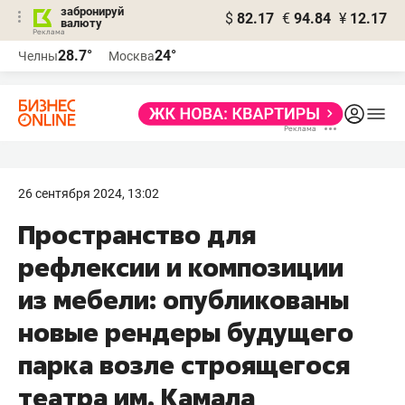
забронируй
$
82.17
€
94.84
¥
12.17
валюту
28.7°
24°
Челны
Москва
26 сентября 2024, 13:02
Пространство для
рефлексии и композиции
из мебели: опубликованы
новые рендеры будущего
парка возле строящегося
театра им. Камала