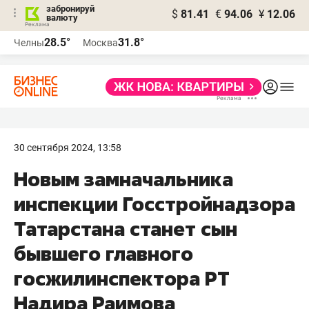
забронируй
$
81.41
€
94.06
¥
12.06
валюту
28.5°
31.8°
Челны
Москва
30 сентября 2024, 13:58
Новым замначальника
инспекции Госстройнадзора
Татарстана станет сын
бывшего главного
госжилинспектора РТ
Надира Раимова