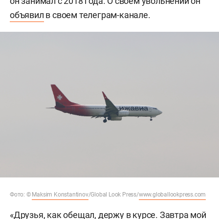
он занимал с 2018 года. О своем увольнении он
объявил
в своем телеграм-канале.
Фото: ©
Maksim Konstantinov
/Global Look Press/
www.globallookpress.com
«Друзья, как обещал, держу в курсе. Завтра мой