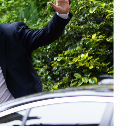
сверхнагрузку
для меня это челлендж
сом»