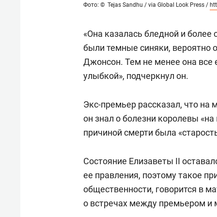
Фото: © Tejas Sandhu / via Global Look Press /
ht
«Она казалась бледной и более с
были темные синяки, вероятно о
Джонсон. Тем не менее она все 
улыбкой», подчеркнул он.
Экс-премьер рассказал, что на 
он знал о болезни королевы «на
причиной смерти была «старость
Состояние Елизаветы II оставал
ее правления, поэтому такое п
общественности, говорится в м
о встречах между премьером и м