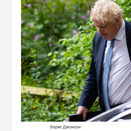
спорта
свою 
стрес
Борис Джонсон