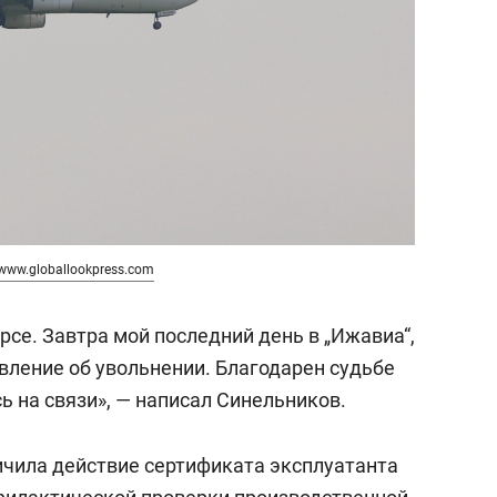
www.globallookpress.com
урсе. Завтра мой последний день в „Ижавиа“,
явление об увольнении. Благодарен судьбе
сь на связи», — написал Синельников.
ичила действие сертификата эксплуатанта