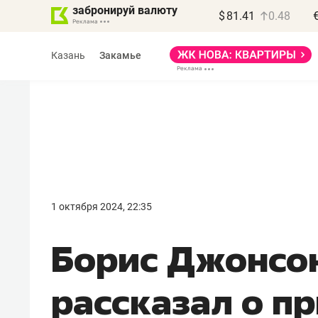
забронируй валюту
$
81.41
0.48
Казань
Закамье
Василь Мазитов
МАРТ
1 октября 2024, 22:35
«Не зная местных
Борис Джонсо
правил, бизнес может
потерять минимум
рассказал о п
полгода»
Как бизнесу выйти на зарубежные