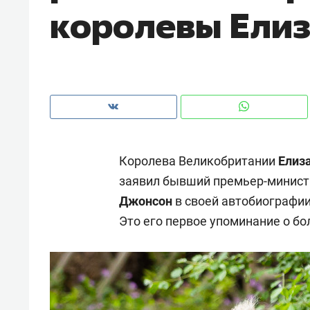
королевы Елиз
рынки, почему надо знать аксакал
чем интересен Оман?
Королева Великобритании
Елиза
заявил бывший премьер-минист
Джонсон
в своей автобиографии
Это его первое упоминание о бо
Рекомендуем
Рекоме
Падел, фитнес, танцы и даже
Психо
ниндзя-зал: как ТРЦ «Франт»
«Дире
стал Меккой для любителей
когда 