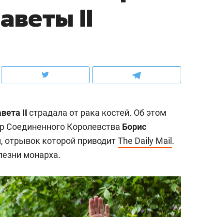
аветы II
ов и
о трехкратном росте цен, дотошных
школьной формы о конт
клиентах и чудных запросах мастеров
налогах и развитии без 
вета II
страдала от рака костей. Об этом
р Соединенного Королевства
Борис
, отрывок которой приводит
The Daily Mail
.
лезни монарха.
ндуем
Рекомендуем
терапевт «Фороса»:
Дизайнер-прораб Ната
кторский невроз» –
Наседкина: «Ремонт вм
человек не считает
с мебелью за 2 миллион