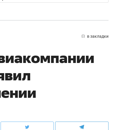
в закладки
авиакомпании
явил
нении