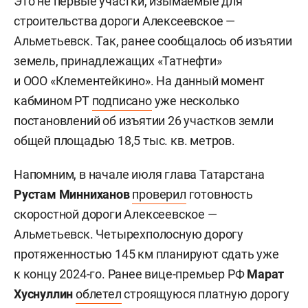
Это не первые участки, изымаемые для
строительства дороги Алексеевское —
Альметьевск. Так, ранее сообщалось об изъятии
земель, принадлежащих «Татнефти»
и ООО «Клементейкино». На данный момент
кабмином РТ
подписано
уже несколько
постановлений об изъятии 26 участков земли
общей площадью 18,5 тыс. кв. метров.
Напомним, в начале июля глава Татарстана
Рустам Минниханов
проверил
готовность
скоростной дороги Алексеевское —
Альметьевск. Четырехполосную дорогу
протяженностью 145 км планируют сдать уже
к концу 2024-го. Ранее вице-премьер РФ
Марат
Хуснуллин
облетел
строящуюся платную дорогу