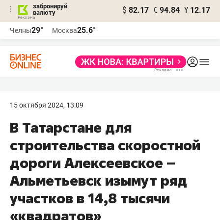
забронируй
$
82.17
€
94.84
¥
12.17
валюту
29°
25.6°
Челны
Москва
15 октября 2024, 13:09
В Татарстане для
строительства скоростной
дороги Алексеевское –
Альметьевск изымут ряд
участков в 14,8 тысячи
«квадратов»