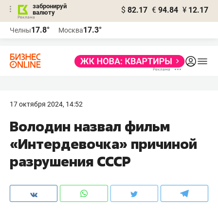
забронируй
$
82.17
€
94.84
¥
12.17
валюту
17.8°
17.3°
Челны
Москва
17 октября 2024, 14:52
Володин назвал фильм
«Интердевочка» причиной
разрушения СССР