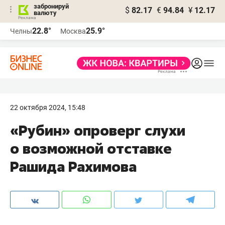
забронируй
$
82.17
€
94.84
¥
12.17
валюту
22.8°
25.9°
Челны
Москва
22 октября 2024, 15:48
«Рубин» опроверг слухи
о возможной отставке
Рашида Рахимова