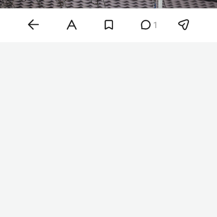
1
Фото: «БИЗНЕС Online»
«Предварительный анализ обломков указывает
на то, что это, вероятнее всего, дрон-приманка
„Майя“. Беспилотники такого типа широко