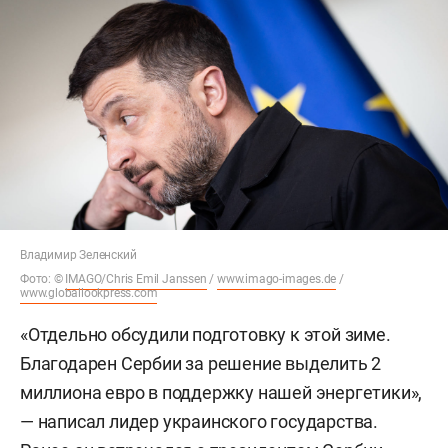
Владимир Зеленский
Фото: ©
IMAGO/Chris Emil Janssen
/
www.imago-images.de
/
www.globallookpress.com
«Отдельно обсудили подготовку к этой зиме.
Благодарен Сербии за решение выделить 2
миллиона евро в поддержку нашей энергетики»,
— написал лидер украинского государства.