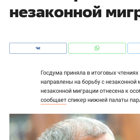
незаконной миг
рынки, почему надо знать аксакалов и
о трехкратном росте цен, 
чем интересен Оман?
клиентах и чудных запроса
Госдума приняла в итоговых чтениях
направлены на борьбу с незаконной 
незаконной миграции отнесена к осо
сообщает
спикер нижней палаты па
Рекомендуем
с, танцы и даже
Психотерапевт «Фороса»:
как ТРЦ «Франт»
«Директорский невроз» –
для любителей
когда человек не считает